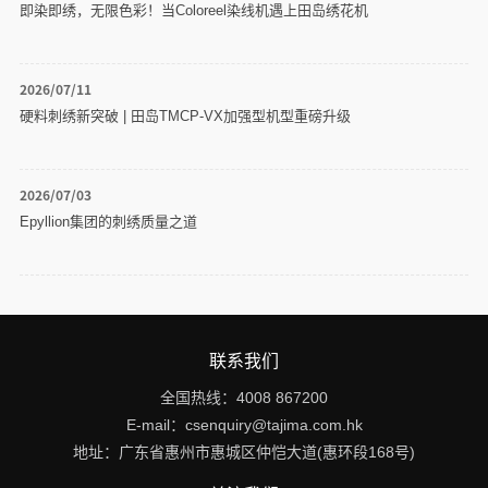
即染即绣，无限色彩！当Coloreel染线机遇上田岛绣花机
2026/07/11
硬料刺绣新突破 | 田岛TMCP-VX加强型机型重磅升级
2026/07/03
Epyllion集团的刺绣质量之道
联系我们
全国热线：
4008 867200
E-mail：
csenquiry@tajima.com.hk
地址：
广东省惠州市惠城区仲恺大道(惠环段168号)