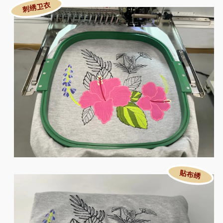
刺绣卫衣
贴布绣