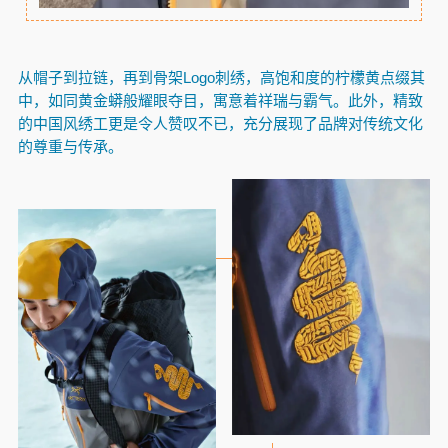
从帽子到拉链，再到骨架Logo刺绣，高饱和度的柠檬黄点缀其
中，如同黄金蟒般耀眼夺目，寓意着祥瑞与霸气。此外，精致
的中国风绣工更是令人赞叹不已，充分展现了品牌对传统文化
的尊重与传承。