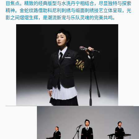
目焦点。精致的经典版型与水洗丹宁相结合，尽显独特与探索
精神。金蛇纹路借助科尼利刺绣与缎面刺绣技艺立体呈现，光
影之间熠熠生辉，是潮流新宠与乐队灵魂的完美共鸣。