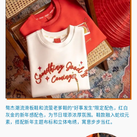
骜杰潮流滑板鞋和流萤老爹鞋的“好事发生”限定配色，红白
灰金的新年感配色，为节日增添浓厚氛围。鞋款融入蛇纹元
素，搭配新年主题布标和立体电绣，寓意步步当红。