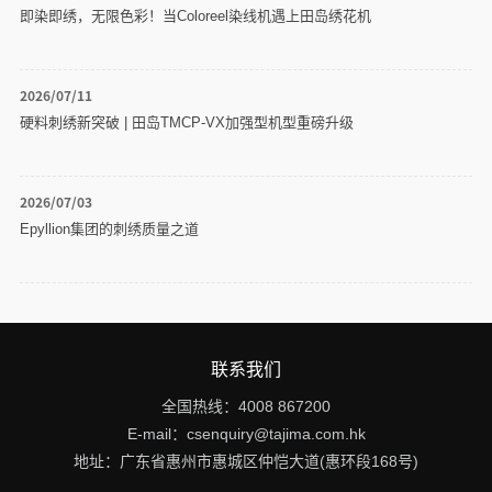
即染即绣，无限色彩！当Coloreel染线机遇上田岛绣花机
2026/07/11
硬料刺绣新突破 | 田岛TMCP-VX加强型机型重磅升级
2026/07/03
Epyllion集团的刺绣质量之道
联系我们
全国热线：
4008 867200
E-mail：
csenquiry@tajima.com.hk
地址：
广东省惠州市惠城区仲恺大道(惠环段168号)