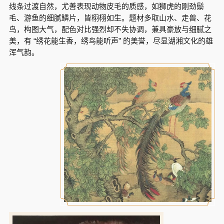
线条过渡自然，尤善表现动物皮毛的质感，如狮虎的刚劲鬃
毛、游鱼的细腻鳞片，皆栩栩如生。题材多取山水、走兽、花
鸟，构图大气，配色对比强烈却不失协调，兼具豪放与细腻之
美，有 “绣花能生香，绣鸟能听声” 的美誉，尽显湖湘文化的雄
浑气韵。