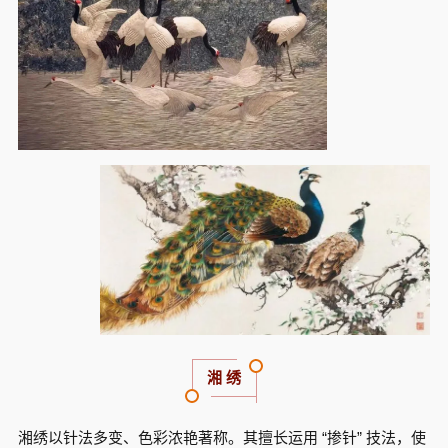
湘
绣
湘绣以针法多变、色彩浓艳著称。其擅长运用 “掺针” 技法，使