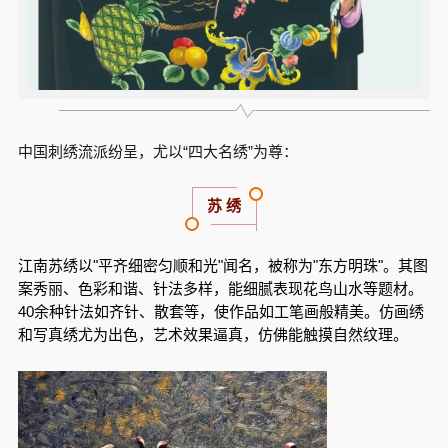
中国刺绣流派纷呈，尤以“四大名绣”为尊：
苏
绣
江南苏绣以"平齐细密匀顺和光"闻名，被称为"东方明珠"。其图
案秀丽、色彩和谐、针法多样，能细腻表现花鸟山水等题材。
40余种针法如齐针、散套等，使作品如工笔画般精美。仿画绣
和写真绣尤为出色，艺术效果逼真，仿佛能触摸自然纹理。