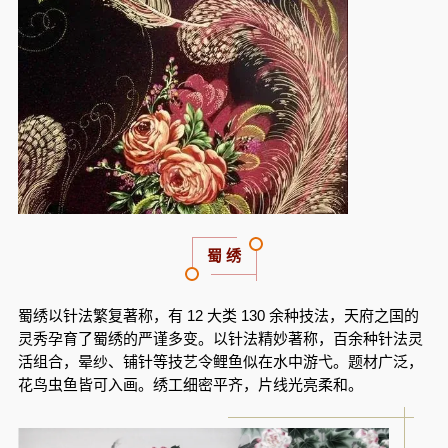
蜀 绣
蜀绣以针法繁复著称，有 12 大类 130 余种技法，
天府之国的
灵秀孕育了蜀绣的严谨多变。以针法精妙著称，百余种针法灵
活组合，晕纱、铺针等技艺令鲤鱼似在水中游弋。题材广泛，
花鸟虫鱼皆可入画。绣工细密平齐，片线光亮柔和。