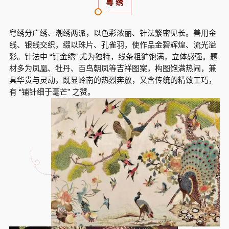
粤 绣
粤绣分广绣、潮绣两派，以色彩浓丽、针法繁密见长。善用金
线、银线交织，缀以珠片、孔雀羽，使作品金碧辉煌、流光溢
彩。针法中 “钉金绣” 尤为独特，线条粗犷饱满，立体感强。题
材多为凤凰、牡丹、百鸟朝凤等吉祥图案，构图饱满热闹，兼
具华贵与灵动，既显岭南的热烈奔放，又含传统的精致工巧，
有 “铺针细于毫芒” 之赞。