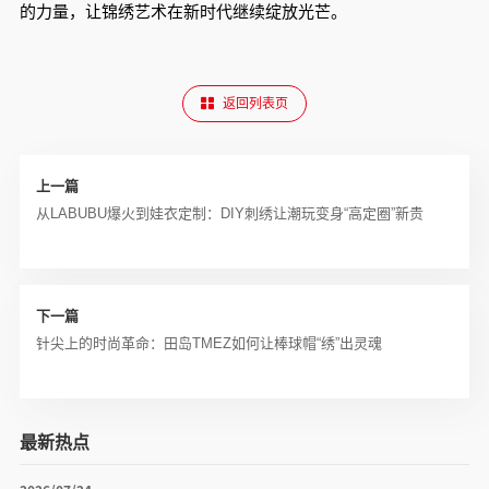
的力量，让锦绣艺术在新时代继续绽放光芒。
返回列表页
上一篇
从LABUBU爆火到娃衣定制：DIY刺绣让潮玩变身“高定圈”新贵
下一篇
针尖上的时尚革命：田岛TMEZ如何让棒球帽“绣”出灵魂
最新热点