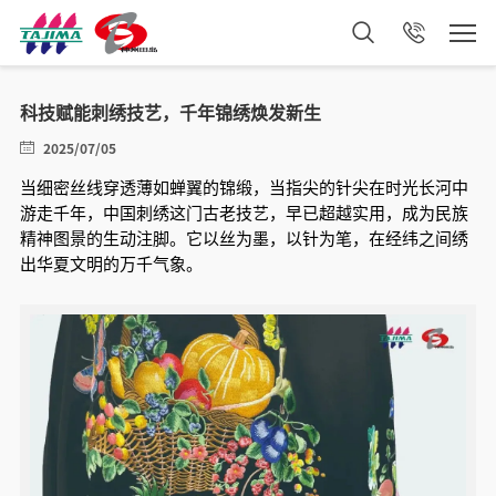
科技赋能刺绣技艺，千年锦绣焕发新生
2025/07/05
当细密丝线穿透薄如蝉翼的锦缎，当指尖的针尖在时光长河中
游走千年，中国刺绣这门古老技艺，早已超越实用，成为民族
精神图景的生动注脚。它以丝为墨，以针为笔，在经纬之间绣
出华夏文明的万千气象。