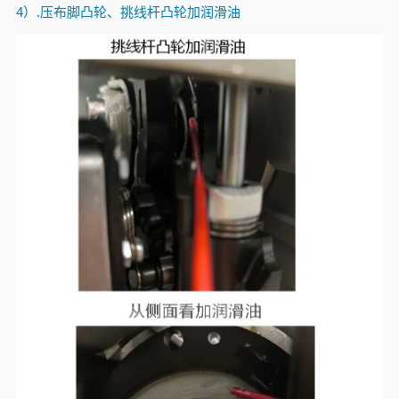
4
）
.
压布脚凸轮、挑线杆凸轮加润滑油