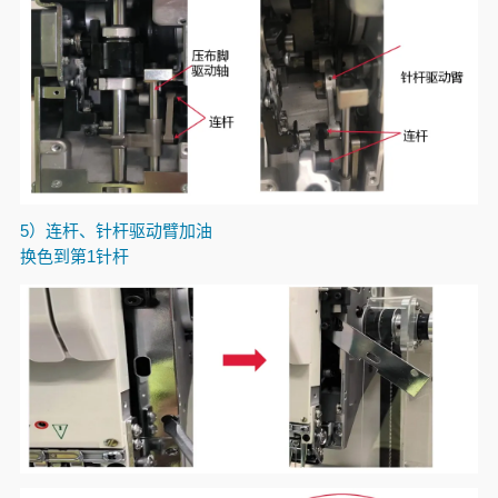
5）连杆、针杆驱动臂加油
换色到第
1
针杆