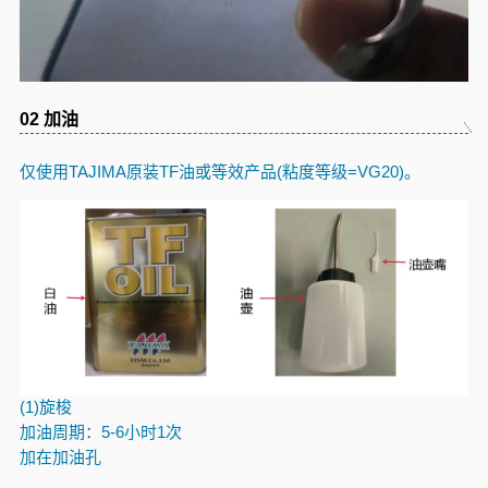
02
加油
仅使用TAJIMA原装TF油或等效产品(粘度等级=VG20)。
(1)
旋梭
加油周期：
5-6
小时
1
次
加在加油孔