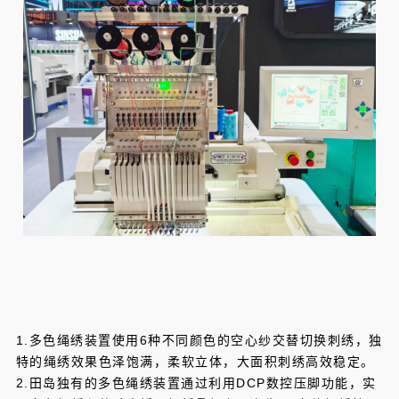
1.多色绳绣装置使用6种不同颜色的空心纱交替切换刺绣，独
特的绳绣效果色泽饱满，柔软立体，大面积刺绣高效稳定。
2.田岛独有的多色绳绣装置通过利用DCP数控压脚功能，实