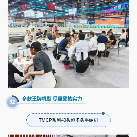
多款王牌机型 尽显硬核实力
0
2
TMCP系列40头超多头平绣机