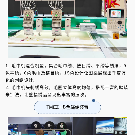
1. 毛巾机混合机型，集合毛巾绣、链目绣、平绣等绣法，9
色平绣，6色毛巾及链目绣，15色设计让图案展现出千变万
化的刺绣设计。
2. 毛巾机头刺绣高效，毛圈立体高度均匀，搭配丰富的踏踏
米针法，让整幅绣品呈现出丰富的层次。
TMEZ+多色绳绣装置