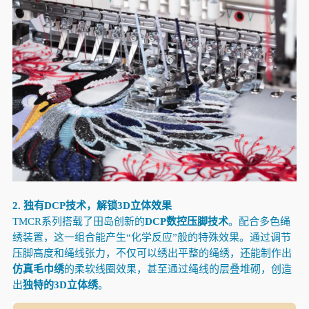
2. 独有DCP技术，解锁3D立体效果
TMCR系列搭载了田岛创新的
DCP数控压脚技术
。配合多色绳
绣装置，这一组合能产生“化学反应”般的特殊效果。通过调节
压脚高度和绳线张力，不仅可以绣出平整的绳绣，还能制作出
仿真毛巾绣
的柔软线圈效果，甚至通过绳线的层叠堆砌，创造
出
独特的3D立体绣
。